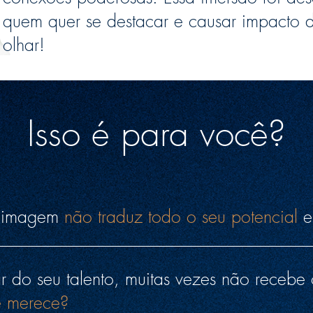
quem quer se destacar e causar impacto 
olhar!
Isso é para você?
a imagem
não traduz todo o seu potencial
e
 do seu talento, muitas vezes não recebe
e merece?