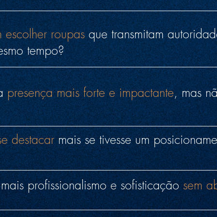
m escolher roupas
que transmitam autoridad
mesmo tempo?
ma
presença mais forte e impactante
, mas n
se destacar
mais se tivesse um posicioname
 mais profissionalismo e sofisticação
sem ab