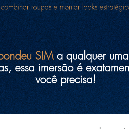
m
combinar roupas e montar looks estratégi
?
spondeu SIM
a qualquer uma
as, essa imersão é exatamen
você precisa!