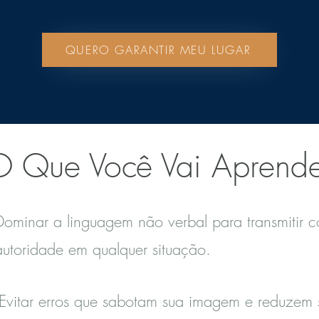
QUERO GARANTIR MEU LUGAR
O Que Você Vai Aprende
Dominar a linguagem não verbal para transmitir c
autoridade em qualquer situação.
Evitar erros que sabotam sua imagem e reduzem 