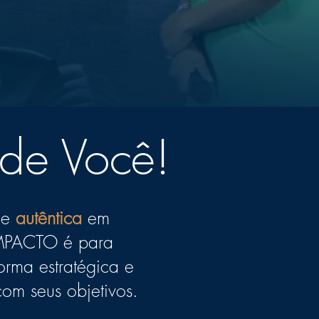
de Você!
e
autêntica
em
IMPACTO é para
orma estratégica e
com seus objetivos.