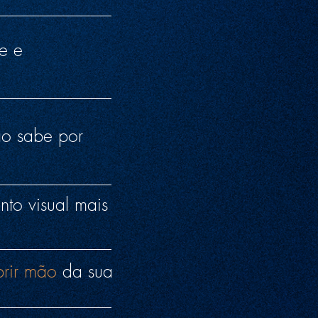
e e
ão sabe por
nto visual mais
rir mão
da sua