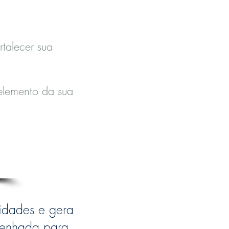
rtalecer sua
elemento da sua
nidades e gera
senhada para