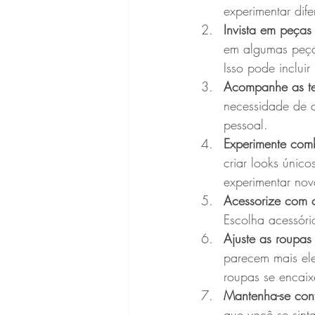
experimentar dif
Invista em peças
em algumas peça
Isso pode incluir
Acompanhe as t
necessidade de a
pessoal.
Experimente com
criar looks únic
experimentar no
Acessorize com 
Escolha acessóri
Ajuste as roupas 
parecem mais eleg
roupas se encaix
Mantenha-se conf
que você se sint