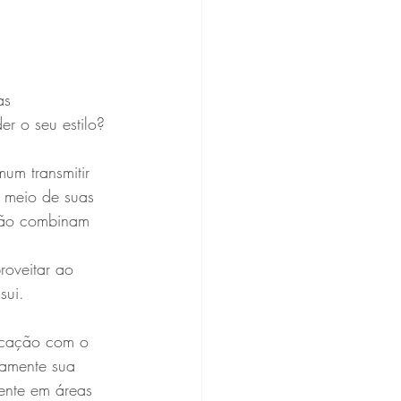
as 
r o seu estilo? 
um transmitir 
meio de suas 
não combinam 
oveitar ao 
sui. 
ficação com o 
vamente sua 
mente em áreas 