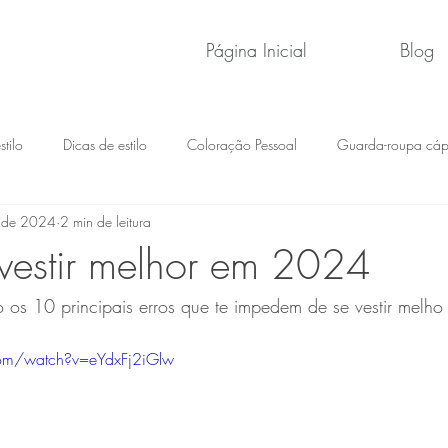
Página Inicial
Blog
tilo
Dicas de estilo
Coloração Pessoal
Guarda-roupa cáp
. de 2024
2 min de leitura
vestir melhor em 2024
 os 10 principais erros que te impedem de se vestir melho
com/watch?v=eYdxFj2iGlw