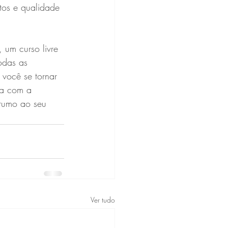
tos e qualidade 
um curso livre 
odas as 
 você se tornar 
ra com a 
rumo ao seu 
Ver tudo