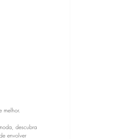
e melhor.
 moda, descubra 
de envolver 