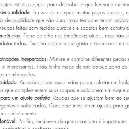
erentes estilos e peças para descobrir o que funciona melho
 de qualidade
: Em vez de comprar muitas peças baratas, co
s de qualidade que vão durar mais tempo e ter um acaba
 roupas feitas com tecidos duráveis e sapatos bem construí
endências
: Fique de olho nas tendências atuais, mas não si
dotar todas. Escolha as que você gosta e se encaixam no s
binações inesperadas
: Misture e combine diferentes peças e
os e interessantes. Não tenha medo de sair da sua zona de 
vas combinações.
cuidado
: Acessórios bem escolhidos podem elevar um look
os que complementem suas roupas e adicionem um toque de
para um ajuste perfeito
: Roupas que se ajustam bem ao se
antes e sofisticadas. Considere investir em ajustes para g
em perfeitamente.
ortável
: Por fim, lembre-se de que o conforto é importante.
a confortável e confiante usando.