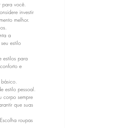
r para você.
nsidere investir 
mento melhor. 
dos.
nta a 
eu estilo 
 estilos para 
conforto e 
 básico. 
 estilo pessoal.
u corpo sempre 
arantir que suas 
 Escolha roupas 