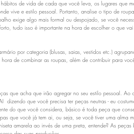
 hábitos de vida de cada que você leva, os lugares que ma
nde vive e estilo pessoal. Portanto, analise o tipo de roup
rabalho exige algo mais formal ou despojado, se você neces
forto, tudo isso é importante na hora de escolher o que vai 
rmário por categoria (blusas, saias, vestidos etc.) agrupan
a hora de combinar as roupas, além de contribuir para voc
ças que acha que irão agregar no seu estilo pessoal. Ao c
 dizendo que você precisa ter peças neutras - eu costu
rente do que você considera, básico é toda peça que conse
pas que você já tem ai, ou seja, se você tiver uma alma m
iseta amarela ao invés de uma preta, entende? As peças 
icerce das suas produções.