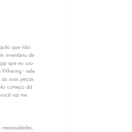
quilo que não 
um inventário de 
App que eu uso 
Whering - nele 
s as suas peças 
 No começo dá 
 você vai me 
s necessidades, 