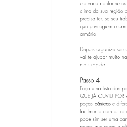
ele varia conforme os
clima da sua região o
precisa ter, se seu t
que privilegiem o con
armário.
Depois organize seu a
vai te ajudar muito n
mais rápido.
Passo 4
Faça uma lista das pe
QUE JÁ OUVIU POR AI 
peças
 básicas
 e dife
facilmente com as rou
pode sim ser uma cam
peças que serão o al