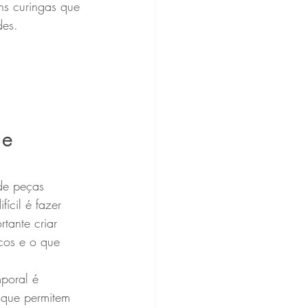
ns curingas que 
des.
 e 
de peças 
fícil é fazer 
tante criar 
cos e o que 
mporal é 
 que permitem 