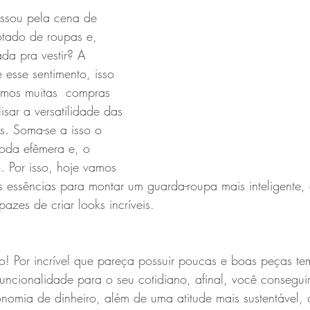
ssou pela cena de 
otado de roupas e, 
da pra vestir? A 
 esse sentimento, isso 
mos muitas  compras 
isar a versatilidade das 
s. Soma-se a isso o 
 moda efêmera e, o 
. Por isso, hoje vamos 
s essências para montar um guarda-roupa mais inteligente
azes de criar looks incríveis.
! Por incrível que pareça possuir poucas e boas peças te
funcionalidade para o seu cotidiano, afinal, você consegui
omia de dinheiro, além de uma atitude mais sustentável, 