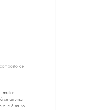
, composto de 
m muitas  
rá se arrumar 
o que é muito 