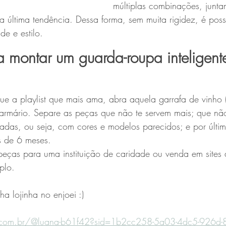
múltiplas combinações, junt
a última tendência. Dessa forma, sem muita rigidez, é possí
de e estilo.
a montar um guarda-roupa inteligent
e a playlist que mais ama, abra aquela garrafa de vinho 
o armário. Separe as peças que não te servem mais; que nã
icadas, ou seja, com cores e modelos parecidos; e por últi
s de 6 meses.
 peças para uma instituição de caridade ou venda em site
plo.
ha lojinha no enjoei :)
.com.br/@luana-b61f42?sid=1b2cc258-5a03-4dc5-926d