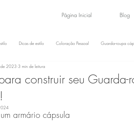
Página Inicial
Blog
tilo
Dicas de estilo
Coloração Pessoal
Guarda-roupa cáp
. de 2023
3 min de leitura
para construir seu Guarda-
!
 2024
um armário cápsula