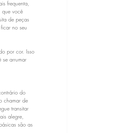
is frequenta, 
a que você 
sita de peças 
ficar no seu 
do por cor. Isso 
ê se arrumar 
ontrário do 
mo chamar de 
gue transitar 
ais alegre, 
básicas são as 