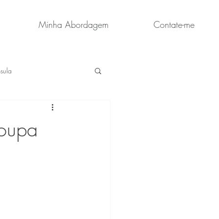
Minha Abordagem
Contate-me
sula
roupa