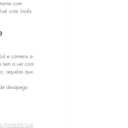
amente com 
vel criar 
looks
e
(rs) e comece a 
o tem a ver com 
mo, aquelas que 
s de desapego 
-8c76085f31b4-