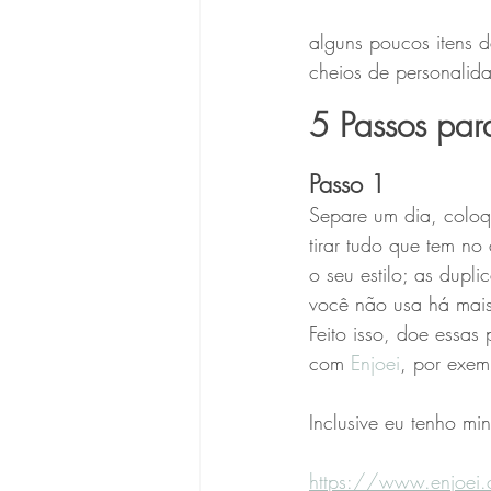
alguns poucos itens d
cheios de personalida
5 Passos par
Passo 1
Separe um dia, coloqu
tirar tudo que tem n
o seu estilo; as dupl
você não usa há mai
Feito isso, doe essas
com 
Enjoei
, por exem
Inclusive eu tenho min
https://www.enjoei