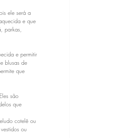
is ele será a 
aquecida e que 
, parkas, 
cida e permitir 
 e blusas de 
ermite que 
Eles são 
delos que 
eludo cotelê ou 
vestidos ou 
.