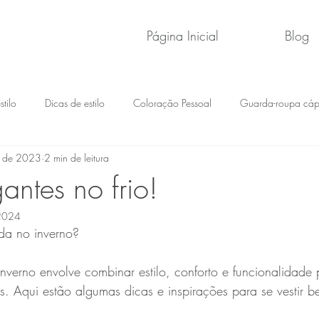
Página Inicial
Blog
tilo
Dicas de estilo
Coloração Pessoal
Guarda-roupa cáp
. de 2023
2 min de leitura
antes no frio!
 2024
da no inverno?
inverno envolve combinar estilo, conforto e funcionalidade 
s. Aqui estão algumas dicas e inspirações para se vestir b